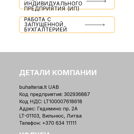
ИНДИВИДУАЛЬНОГО
ПРЕДПРИЯТИЯ (ИП)
РАБОТА С
ЗАПУЩЕННОЙ
БУХГАЛТЕРИЕЙ
ДЕТАЛИ КОМПАНИИ
buhalteriai.lt UAB
Код предприятия: 302936887
Код НДС: LT100007618618
Адрес: Гедимино пр. 2А
LT-01103, Вильнюс, Литва
Телефон:
+370 634 11111