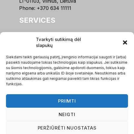
LT-01103, Vilnius, Lietuva
Phone:
+370 634 11111
SERVICES
Handling neglected bookkeeping
Tvarkyti sutikimą dėl
Sole Proprietorship (IĮ) Accounting
slapukų
Accounting for Small Partnerships (MB)
Accounting Management for UAB/ VŠĮ
Siekdami teikti geriausią patirtį, įrenginio informacijai saugoti ir (arba)
pasiekti naudojame tokias technologijas kaip slapukus. Jei sutiksime
Company establishment
su šiomis technologijomis, galėsime apdoroti duomenis, tokius kaip
Other services
naršymo elgsena arba unikalūs ID šioje svetainėje. Nesutikimas arba
sutikimo atšaukimas gali neigiamai paveikti tam tikras funkcijas ir
MENU
funkcijas.
About Us
PRIIMTI
Our Team
News
NEIGTI
Calculators
Reviews
PERŽIŪRĖTI NUOSTATAS
Contacts