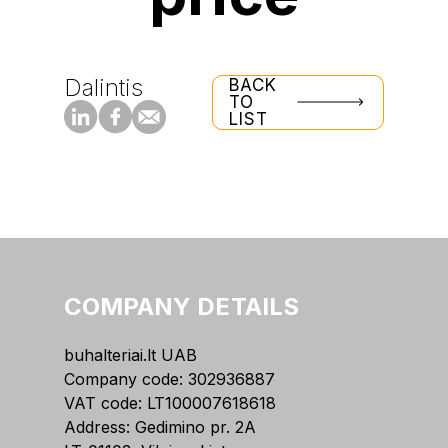
Dalintis
BACK
TO
LIST
COMPANY DETAILS
buhalteriai.lt UAB
Company code: 302936887
VAT code: LT100007618618
Address: Gedimino pr. 2A