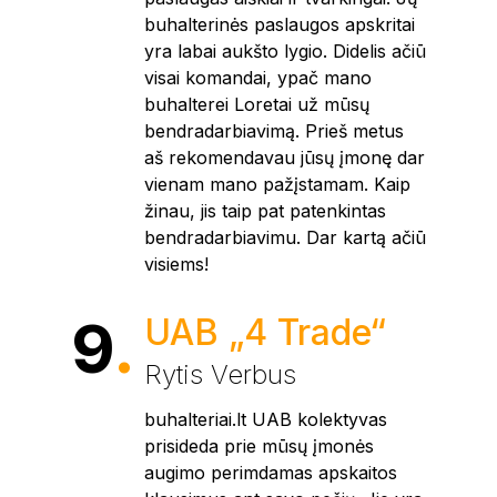
buhalterinės paslaugos apskritai
yra labai aukšto lygio. Didelis ačiū
visai komandai, ypač mano
buhalterei Loretai už mūsų
bendradarbiavimą. Prieš metus
aš rekomendavau jūsų įmonę dar
vienam mano pažįstamam. Kaip
žinau, jis taip pat patenkintas
bendradarbiavimu. Dar kartą ačiū
visiems!
9
.
UAB „4 Trade“
Rytis Verbus
buhalteriai.lt UAB kolektyvas
prisideda prie mūsų įmonės
augimo perimdamas apskaitos