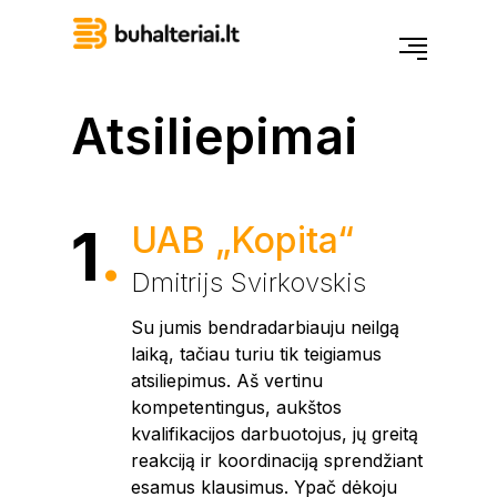
Atsiliepimai
1
.
UAB „Kopita“
Dmitrijs Svirkovskis
Su jumis bendradarbiauju neilgą
laiką, tačiau turiu tik teigiamus
atsiliepimus. Aš vertinu
kompetentingus, aukštos
kvalifikacijos darbuotojus, jų greitą
reakciją ir koordinaciją sprendžiant
esamus klausimus. Ypač dėkoju