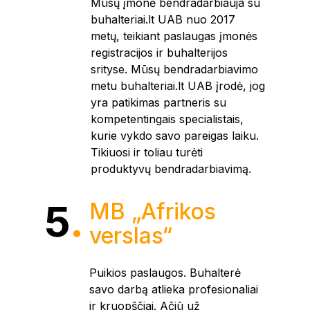
Mūsų įmonė bendradarbiauja su
buhalteriai.lt UAB nuo 2017
metų, teikiant paslaugas įmonės
registracijos ir buhalterijos
srityse. Mūsų bendradarbiavimo
metu buhalteriai.lt UAB įrodė, jog
yra patikimas partneris su
kompetentingais specialistais,
kurie vykdo savo pareigas laiku.
Tikiuosi ir toliau turėti
produktyvų bendradarbiavimą.
5
.
MB „Afrikos
verslas“
Puikios paslaugos. Buhalterė
savo darbą atlieka profesionaliai
ir kruopščiai. Ačiū už