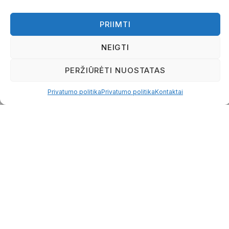
Apie mus
PRIIMTI
Mūsų komanda
Naujienos
NEIGTI
Skaičiuoklės
PERŽIŪRĖTI NUOSTATAS
Paruoštukai
Atsiliepimai
Privatumo politika
Privatumo politika
Kontaktai
ES projektai
Kontaktai