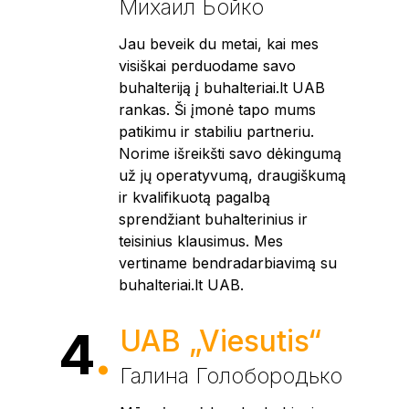
Михаил Бойко
Jau beveik du metai, kai mes
visiškai perduodame savo
buhalteriją į buhalteriai.lt UAB
rankas. Ši įmonė tapo mums
patikimu ir stabiliu partneriu.
Norime išreikšti savo dėkingumą
už jų operatyvumą, draugiškumą
ir kvalifikuotą pagalbą
sprendžiant buhalterinius ir
teisinius klausimus. Mes
vertiname bendradarbiavimą su
buhalteriai.lt UAB.
4
.
UAB „Viesutis“
Галина Голобородько