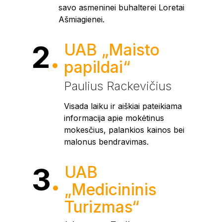
savo asmeninei buhalterei Loretai
Ašmiagienei.
2
.
UAB „Maisto
papildai“
Paulius Rackevičius
Visada laiku ir aiškiai pateikiama
informacija apie mokėtinus
mokesčius, palankios kainos bei
malonus bendravimas.
3
.
UAB
„Medicininis
Turizmas“