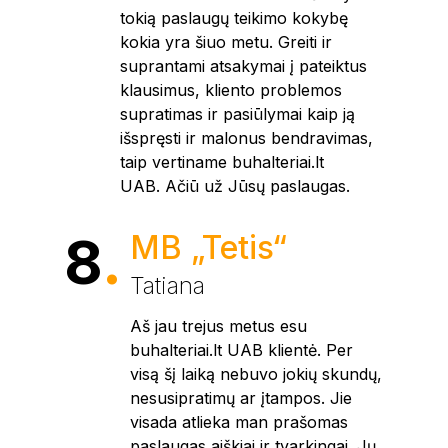
tokią paslaugų teikimo kokybę
kokia yra šiuo metu. Greiti ir
suprantami atsakymai į pateiktus
klausimus, kliento problemos
supratimas ir pasiūlymai kaip ją
išspręsti ir malonus bendravimas,
taip vertiname buhalteriai.lt
UAB. Ačiū už Jūsų paslaugas.
8
.
MB „Tetis“
Tatiana
Aš jau trejus metus esu
buhalteriai.lt UAB klientė. Per
visą šį laiką nebuvo jokių skundų,
nesusipratimų ar įtampos. Jie
visada atlieka man prašomas
paslaugas aiškiai ir tvarkingai. Jų