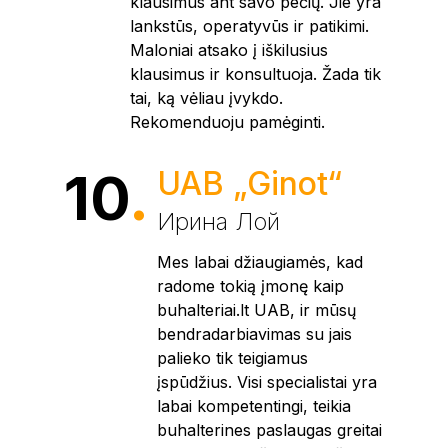
klausimus ant savo pečių. Jie yra
lankstūs, operatyvūs ir patikimi.
Maloniai atsako į iškilusius
klausimus ir konsultuoja. Žada tik
tai, ką vėliau įvykdo.
Rekomenduoju pamėginti.
10
.
UAB „Ginot“
Ирина Лой
Mes labai džiaugiamės, kad
radome tokią įmonę kaip
buhalteriai.lt UAB, ir mūsų
bendradarbiavimas su jais
palieko tik teigiamus
įspūdžius. Visi specialistai yra
labai kompetentingi, teikia
buhalterines paslaugas greitai