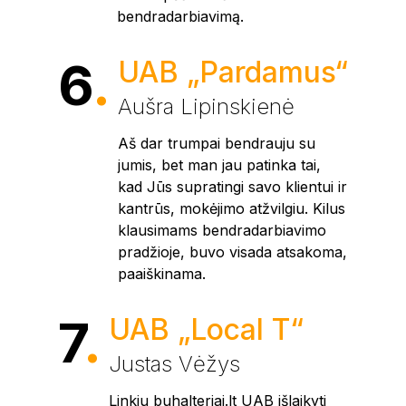
bendradarbiavimą.
6
.
UAB „Pardamus“
Aušra Lipinskienė
Aš dar trumpai bendrauju su
jumis, bet man jau patinka tai,
kad Jūs supratingi savo klientui ir
kantrūs, mokėjimo atžvilgiu. Kilus
klausimams bendradarbiavimo
pradžioje, buvo visada atsakoma,
paaiškinama.
7
.
UAB „Local T“
Justas Vėžys
Linkiu buhalteriai.lt UAB išlaikyti