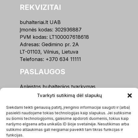
REKVIZITAI
buhalteriai.lt UAB
Įmonės kodas: 302936887
PVM kodas: LT100007618618
Adresas: Gedimino pr. 2A
LT-01103, Vilnius, Lietuva
Telefonas:
+370 634 11111
PASLAUGOS
Apleistos buhalterijos tvarkymas
Buhalterinė apskaita, IĮ
Tvarkyti sutikimą dėl slapukų
Buhalterinė apskaita, MB
Siekdami teikti geriausią patirtį, įrenginio informacijai saugoti ir (arba)
Buhalterinė apskaita, UAB / VšĮ
pasiekti naudojame tokias technologijas kaip slapukus. Jei sutiksime
Įmonių steigimas
su šiomis technologijomis, galėsime apdoroti duomenis, tokius kaip
Kitos paslaugos
naršymo elgsena arba unikalūs ID šioje svetainėje. Nesutikimas arba
sutikimo atšaukimas gali neigiamai paveikti tam tikras funkcijas ir
MENIU
funkcijas.