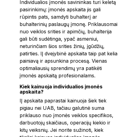
Individualios įmonės savininkas turi keletą
pasirinkimų: įmonės apskaita jis gali
rūpintis pats, samdyti buhalterį ar
buhalterinių paslaugų įmonę. Priklausomai
nuo veiklos srities ir apimčių, buhalterija
gali būti sudėtinga, ypač asmeniui,
neturinčiam šios srities žinių, įgūdžių,
patirties. IĮ dvejybinė apskaita taip pat kelia
painiavą ir apsunkina procesą. Vienas
optimaliausių sprendimų yra patikėti
įmonės apskaitą profesionalams.
Kiek kainuoja individualios įmonės
apskaita?
IĮ apskaita paprastai kainuoja šiek tiek
pigiau nei UAB, tačiau galutinė suma
priklauso nuo įmonės veiklos specifikos,
darbuotojų skaičiaus, operacijų kiekio ir
kitų veiksnių. Jei norite sužinoti, kiek