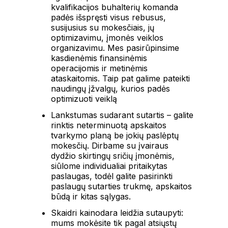
kvalifikacijos buhalterių komanda
padės išspręsti visus rebusus,
susijusius su mokesčiais, jų
optimizavimu, įmonės veiklos
organizavimu. Mes pasirūpinsime
kasdienėmis finansinėmis
operacijomis ir metinėmis
ataskaitomis. Taip pat galime pateikti
naudingų įžvalgų, kurios padės
optimizuoti veiklą
Lankstumas sudarant sutartis – galite
rinktis neterminuotą apskaitos
tvarkymo planą be jokių paslėptų
mokesčių. Dirbame su įvairaus
dydžio skirtingų sričių įmonėmis,
siūlome individualiai pritaikytas
paslaugas, todėl galite pasirinkti
paslaugų sutarties trukmę, apskaitos
būdą ir kitas sąlygas.
Skaidri kainodara leidžia sutaupyti:
mums mokėsite tik pagal atsiųstų