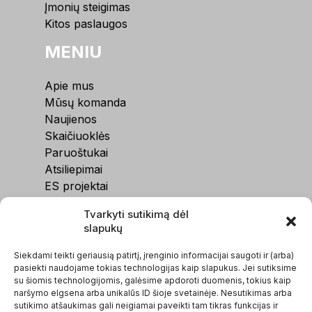
Įmonių steigimas
Kitos paslaugos
MENIU
Apie mus
Mūsų komanda
Naujienos
Skaičiuoklės
Paruoštukai
Atsiliepimai
ES projektai
Kontaktai
Tvarkyti sutikimą dėl
slapukų
Siekdami teikti geriausią patirtį, įrenginio informacijai saugoti ir (arba)
pasiekti naudojame tokias technologijas kaip slapukus. Jei sutiksime
su šiomis technologijomis, galėsime apdoroti duomenis, tokius kaip
naršymo elgsena arba unikalūs ID šioje svetainėje. Nesutikimas arba
sutikimo atšaukimas gali neigiamai paveikti tam tikras funkcijas ir