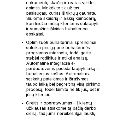
dokumentų skaičių ir realias veiklos
apimtis. Mokėkite tik už tas
paslaugas, kurias iš tikrųjų gaunate.
Siūlome skaidrią ir aiškią kainodarą,
kuri leidžia mūsų klientams sutaupyti
ir sumažinti išlaidas buhalterinei
apskaitai.
Optimizuoti buhalteriniai sprendimai
suteikia prieigą prie buhalterinės
programos internetu, todėl galite
stebėti rodiklius ir atlikti analizę.
Automatinė integracija e-
parduotuvėms padeda taupyti laiką ir
buhalterijos kaštus. Automatinis
sąskaitų pateikimas ir išrašymas
taupo laiką bei pagreitiną visą pirkimo
procesą, todėl laimite ne tik jūs, bet ir
jūsų klientai.
Greitis ir operatyvumas – į klientų
užklausas atsakome tą pačią darbo
dieną, tad jums nereikės ilgai laukti,