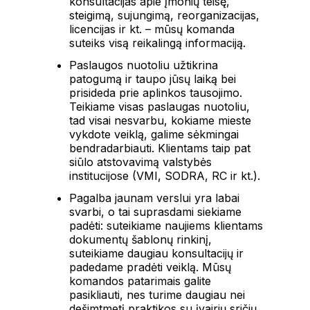
konsultacijas apie įmonių teisę,
steigimą, sujungimą, reorganizacijas,
licencijas ir kt. – mūsų komanda
suteiks visą reikalingą informaciją.
Paslaugos nuotoliu užtikrina
patogumą ir taupo jūsų laiką bei
prisideda prie aplinkos tausojimo.
Teikiame visas paslaugas nuotoliu,
tad visai nesvarbu, kokiame mieste
vykdote veiklą, galime sėkmingai
bendradarbiauti. Klientams taip pat
siūlo atstovavimą valstybės
institucijose (VMI, SODRA, RC ir kt.).
Pagalba jaunam verslui yra labai
svarbi, o tai suprasdami siekiame
padėti: suteikiame naujiems klientams
dokumentų šablonų rinkinį,
suteikiame daugiau konsultacijų ir
padedame pradėti veiklą. Mūsų
komandos patarimais galite
pasikliauti, nes turime daugiau nei
dešimtmetį praktikos su įvairių sričių