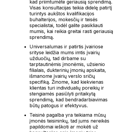
kad priimtumėte geriausią sprendimą.
Visas konsultacijas teikia didelę patirtį
turintys aukštos kvalifikacijos
buhalterijos, mokesčių ir teisės
specialistai, todėl galite pasikliauti
mumis, kai reikia greitai rasti geriausią
sprendimą.
Universalumas ir patirtis įvairiose
srityse leidžia mums imtis įvairių
užduočių, tad dirbame su
tarptautinėmis įmonėmis, užsienio
filialais, dukterinių įmonių apskaita,
išmanome įvairių verslo sričių
specifiką. Žinome, kad kiekvienas
klientas turi individualių poreikių ir
stengiamės pasiūlyti pritaikytą
sprendimą, kad bendradarbiavimas
būtų patogus ir efektyvus.
Teisinė pagalba yra teikiama mūsų
įmonės teisininkų, tad jums nereikės
papildomai ieškoti ar mokėti už