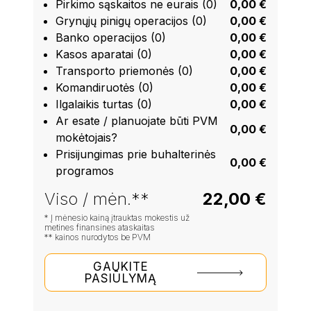
Pirkimo sąskaitos ne eurais (0)
0,00 €
Grynųjų pinigų operacijos (0)
0,00 €
Banko operacijos (0)
0,00 €
Kasos aparatai (0)
0,00 €
Transporto priemonės (0)
0,00 €
Komandiruotės (0)
0,00 €
Ilgalaikis turtas (0)
0,00 €
Ar esate / planuojate būti PVM
0,00 €
mokėtojais?
Prisijungimas prie buhalterinės
0,00 €
programos
Viso / mėn.**
22,00 €
* Į mėnesio kainą įtrauktas mokestis už
metines finansines ataskaitas
** kainos nurodytos be PVM
GAUKITE
PASIŪLYMĄ