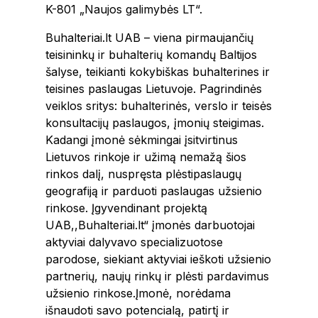
K-801 „Naujos galimybės LT“.
Buhalteriai.lt UAB – viena pirmaujančių
teisininkų ir buhalterių komandų Baltijos
šalyse, teikianti kokybiškas buhalterines ir
teisines paslaugas Lietuvoje. Pagrindinės
veiklos sritys: buhalterinės, verslo ir teisės
konsultacijų paslaugos, įmonių steigimas.
Kadangi įmonė sėkmingai įsitvirtinus
Lietuvos rinkoje ir užimą nemažą šios
rinkos dalį, nuspręsta plėstipaslaugų
geografiją ir parduoti paslaugas užsienio
rinkose. Įgyvendinant projektą
UAB,,Buhalteriai.lt“ įmonės darbuotojai
aktyviai dalyvavo specializuotose
parodose, siekiant aktyviai ieškoti užsienio
partnerių, naujų rinkų ir plėsti pardavimus
užsienio rinkose.Įmonė, norėdama
išnaudoti savo potencialą, patirtį ir