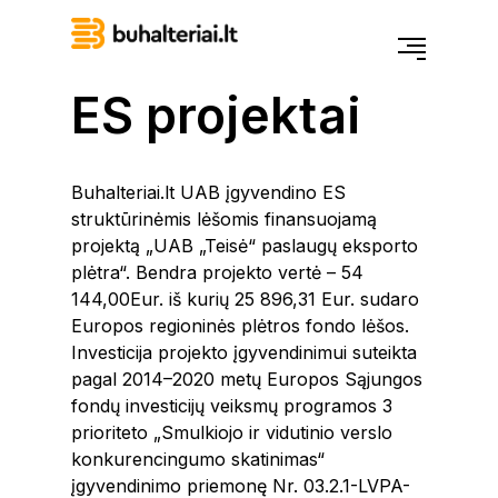
ES
projektai
Buhalteriai.lt UAB įgyvendino ES
struktūrinėmis lėšomis finansuojamą
projektą „UAB „Teisė“ paslaugų eksporto
plėtra“. Bendra projekto vertė – 54
144,00Eur. iš kurių 25 896,31 Eur. sudaro
Europos regioninės plėtros fondo lėšos.
Investicija projekto įgyvendinimui suteikta
pagal 2014–2020 metų Europos Sąjungos
fondų investicijų veiksmų programos 3
prioriteto „Smulkiojo ir vidutinio verslo
konkurencingumo skatinimas“
įgyvendinimo priemonę Nr. 03.2.1-LVPA-