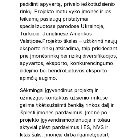
padidinti apyvartą, privalo ieškotiužsienio
rinkų. Projekto metu vyko įmonės ir jos
teikiamų paslaugų pristatymai
specializuotose parodose Ukrainoje,
Turkijoje, Jungtinėse Amerikos
Valstijose.Projekto tikslas – užtikrinti naujų
eksporto rinkų atsiradimą, taip prisidedant
prie įmonėsrinkų bei rizikų diversifikacijos,
apyvartos, eksporto, konkurencingumo
didėjimo bei bendroLietuvos eksporto
apimčių augimo.
Sėkmingai įgyvendinus projektą ir
užmezgus kontaktus užsienio rinkose
galima tikėtisužsiimti ženklią rinkos dalį ir
išplėsti įmonės pardavimus. Įmonė po
projekto įgyvendinimoplanuoja ir toliau
aktyviai plėsti pardavimus į ES, NVS ir
kitas šalis. Įmonėje dirba ilgametępatirtį