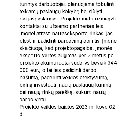
turintys darbuotojai, planuojama tobulinti
teikiamų paslaugų kokybę bei siūlyti
naujaspaslaugas. Projekto metu užmegzti
kontaktai su užsienio partneriais leis
įmonei atrasti naujaseksporto rinkas, jas
plėsti ir padidinti pardavimų apimtis. Įmonė
skaičiuoja, kad projektopagalba, įmonės
eksporto vertės augimas per 3 metus po
projekto akumuliuotai sudarys beveik 344
000 eur., o tai leis padidinti darbo
našumą, pagerinti veiklos efektyvumą,
pelną investuoti įnaujų paslaugų kūrimą
bei naujų rinkų paiešką, sukurti naujų
darbo vietų.
Projekto veiklos baigtos 2023 m. kovo 02
d.