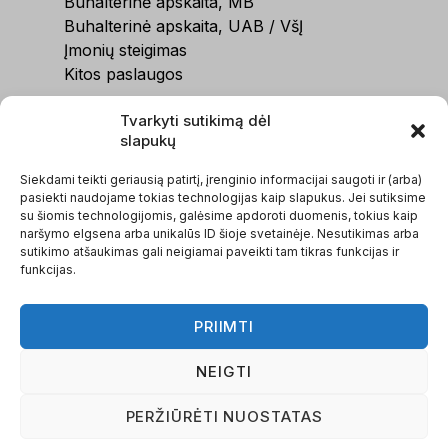
Buhalterinė apskaita, MB
Buhalterinė apskaita, UAB / VšĮ
Įmonių steigimas
Kitos paslaugos
MENIU
Tvarkyti sutikimą dėl
slapukų
Apie mus
Siekdami teikti geriausią patirtį, įrenginio informacijai saugoti ir (arba)
Mūsų komanda
pasiekti naudojame tokias technologijas kaip slapukus. Jei sutiksime
Naujienos
su šiomis technologijomis, galėsime apdoroti duomenis, tokius kaip
Skaičiuoklės
naršymo elgsena arba unikalūs ID šioje svetainėje. Nesutikimas arba
sutikimo atšaukimas gali neigiamai paveikti tam tikras funkcijas ir
Paruoštukai
funkcijas.
Atsiliepimai
ES projektai
PRIIMTI
Kontaktai
NEIGTI
PERŽIŪRĖTI NUOSTATAS