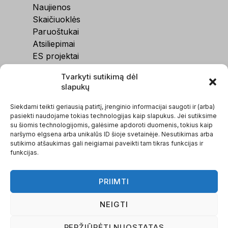
Naujienos
Skaičiuoklės
Paruoštukai
Atsiliepimai
ES projektai
Kontaktai
Tvarkyti sutikimą dėl
slapukų
Siekdami teikti geriausią patirtį, įrenginio informacijai saugoti ir (arba)
pasiekti naudojame tokias technologijas kaip slapukus. Jei sutiksime
su šiomis technologijomis, galėsime apdoroti duomenis, tokius kaip
naršymo elgsena arba unikalūs ID šioje svetainėje. Nesutikimas arba
sutikimo atšaukimas gali neigiamai paveikti tam tikras funkcijas ir
funkcijas.
PRIIMTI
NEIGTI
PERŽIŪRĖTI NUOSTATAS