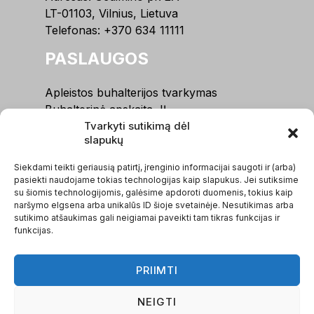
LT-01103, Vilnius, Lietuva
Telefonas:
+370 634 11111
PASLAUGOS
Apleistos buhalterijos tvarkymas
Buhalterinė apskaita, IĮ
Tvarkyti sutikimą dėl
Buhalterinė apskaita, MB
slapukų
Buhalterinė apskaita, UAB / VšĮ
Įmonių steigimas
Siekdami teikti geriausią patirtį, įrenginio informacijai saugoti ir (arba)
Kitos paslaugos
pasiekti naudojame tokias technologijas kaip slapukus. Jei sutiksime
su šiomis technologijomis, galėsime apdoroti duomenis, tokius kaip
MENIU
naršymo elgsena arba unikalūs ID šioje svetainėje. Nesutikimas arba
sutikimo atšaukimas gali neigiamai paveikti tam tikras funkcijas ir
funkcijas.
Apie mus
Mūsų komanda
PRIIMTI
Naujienos
Skaičiuoklės
NEIGTI
Paruoštukai