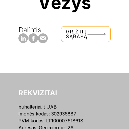
Vėžys
Dalintis
GRĮŽTI Į
SĄRAŠĄ
REKVIZITAI
buhalteriai.lt UAB
Įmonės kodas: 302936887
PVM kodas: LT100007618618
Adresas: Gedimino pr. 2A