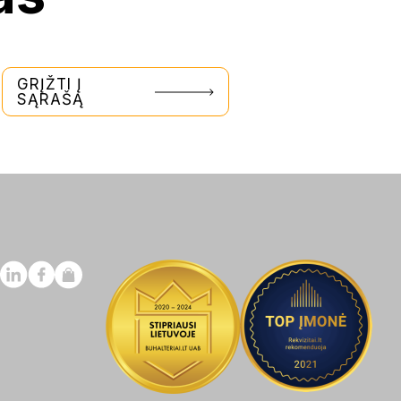
GRĮŽTI Į
SĄRAŠĄ