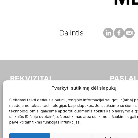
Dalintis
REKVIZITAI
PASLA
Tvarkyti sutikimą dėl slapukų
buhalteriai.lt UAB
Apleistos bu
Siekdami teikti geriausią patirtį, įrenginio informacijai saugoti ir (arba) p
Įmonės kodas:
tvarkymas
naudojame tokias technologijas kaip slapukus. Jei sutiksime su šiomis
302936887
Buhalterinė 
technologijomis, galėsime apdoroti duomenis, tokius kaip naršymo elg
PVM kodas:
Buhalterinė
unikalūs ID šioje svetainėje. Nesutikimas arba sutikimo atšaukimas gali
paveikti tam tikras funkcijas ir funkcijas.
LT100007618618
Buhalterinė
Adresas: Gedimino pr. 2A
/ VšĮ
LT-01103, Vilnius, Lietuva
Įmonių stei