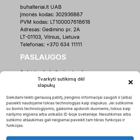
buhalteriai.lt UAB
Įmonės kodas: 302936887
PVM kodas: LT100007618618
Adresas: Gedimino pr. 2A
LT-01103, Vilnius, Lietuva
Telefonas:
+370 634 11111
PASLAUGOS
Apleistos buhalterijos tvarkymas
Tvarkyti sutikimą dėl
Buhalterinė apskaita, IĮ
slapukų
Buhalterinė apskaita, MB
Buhalterinė apskaita, UAB / VšĮ
Siekdami teikti geriausią patirtį, įrenginio informacijai saugoti ir (arba)
Įmonių steigimas
pasiekti naudojame tokias technologijas kaip slapukus. Jei sutiksime
su šiomis technologijomis, galėsime apdoroti duomenis, tokius kaip
Kitos paslaugos
naršymo elgsena arba unikalūs ID šioje svetainėje. Nesutikimas arba
sutikimo atšaukimas gali neigiamai paveikti tam tikras funkcijas ir
MENIU
funkcijas.
Apie mus