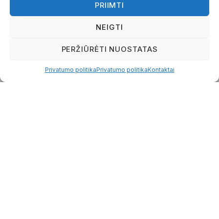
PRIIMTI
Mūsų komanda
Naujienos
NEIGTI
Skaičiuoklės
Paruoštukai
PERŽIŪRĖTI NUOSTATAS
Atsiliepimai
ES projektai
Privatumo politika
Privatumo politika
Kontaktai
Kontaktai