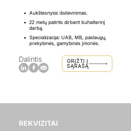
Aukštesnysis išsilavinimas.
22 metų patirtis dirbant buhalterinį
darbą.
Specializacija: UAB, MB, paslaugų,
prekybinės, gamybinės įmonės.
Dalintis
GRĮŽTI Į
SĄRAŠĄ
REKVIZITAI