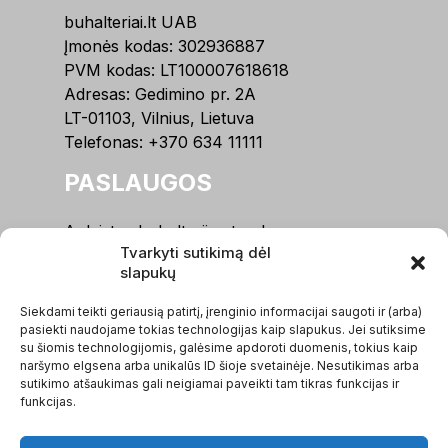
buhalteriai.lt UAB
Įmonės kodas: 302936887
PVM kodas: LT100007618618
Adresas: Gedimino pr. 2A
LT-01103, Vilnius, Lietuva
Telefonas:
+370 634 11111
PASLAUGOS
Apleistos buhalterijos tvarkymas
Tvarkyti sutikimą dėl
Buhalterinė apskaita, IĮ
slapukų
Buhalterinė apskaita, MB
Buhalterinė apskaita, UAB / VšĮ
Siekdami teikti geriausią patirtį, įrenginio informacijai saugoti ir (arba)
Įmonių steigimas
pasiekti naudojame tokias technologijas kaip slapukus. Jei sutiksime
su šiomis technologijomis, galėsime apdoroti duomenis, tokius kaip
Kitos paslaugos
naršymo elgsena arba unikalūs ID šioje svetainėje. Nesutikimas arba
sutikimo atšaukimas gali neigiamai paveikti tam tikras funkcijas ir
MENIU
funkcijas.
Apie mus