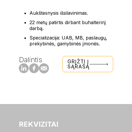
Aukštesnysis išsilavinimas.
22 metų patirtis dirbant buhalterinį
darbą.
Specializacija: UAB, MB, paslaugų,
prekybinės, gamybinės įmonės.
Dalintis
GRĮŽTI Į
SĄRAŠĄ
REKVIZITAI