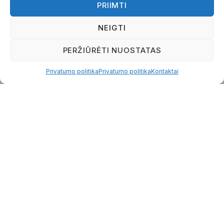
PRIIMTI
Mūsų komanda
Naujienos
NEIGTI
Skaičiuoklės
Paruoštukai
PERŽIŪRĖTI NUOSTATAS
Atsiliepimai
ES projektai
Privatumo politika
Privatumo politika
Kontaktai
Kontaktai