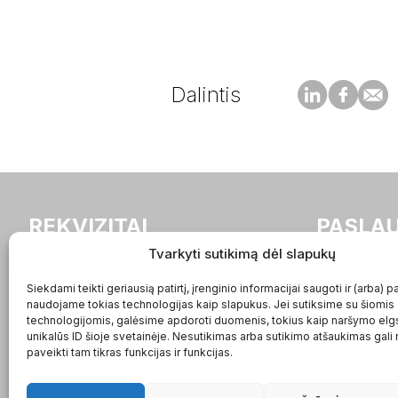
Dalintis
REKVIZITAI
PASLA
Tvarkyti sutikimą dėl slapukų
buhalteriai.lt UAB
Apleistos bu
Siekdami teikti geriausią patirtį, įrenginio informacijai saugoti ir (arba) p
Įmonės kodas:
tvarkymas
naudojame tokias technologijas kaip slapukus. Jei sutiksime su šiomis
302936887
Buhalterinė 
technologijomis, galėsime apdoroti duomenis, tokius kaip naršymo elg
PVM kodas:
Buhalterinė
unikalūs ID šioje svetainėje. Nesutikimas arba sutikimo atšaukimas gali
paveikti tam tikras funkcijas ir funkcijas.
LT100007618618
Buhalterinė
Adresas: Gedimino pr. 2A
/ VšĮ
LT-01103, Vilnius, Lietuva
Įmonių stei