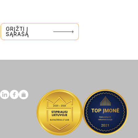
GRĮŽTI Į
SĄRAŠĄ