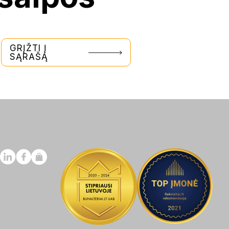
GRĮŽTI Į
SĄRAŠĄ