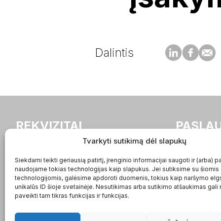
Dalintis
REKVIZITAI
PASLA
Tvarkyti sutikimą dėl slapukų
buhalteriai.lt UAB
Apleistos bu
Siekdami teikti geriausią patirtį, įrenginio informacijai saugoti ir (arba) p
Įmonės kodas:
tvarkymas
naudojame tokias technologijas kaip slapukus. Jei sutiksime su šiomis
302936887
Buhalterinė 
technologijomis, galėsime apdoroti duomenis, tokius kaip naršymo elg
PVM kodas:
Buhalterinė
unikalūs ID šioje svetainėje. Nesutikimas arba sutikimo atšaukimas gali
paveikti tam tikras funkcijas ir funkcijas.
LT100007618618
Buhalterinė
Adresas: Gedimino pr. 2A
/ VšĮ
LT-01103, Vilnius, Lietuva
Įmonių stei