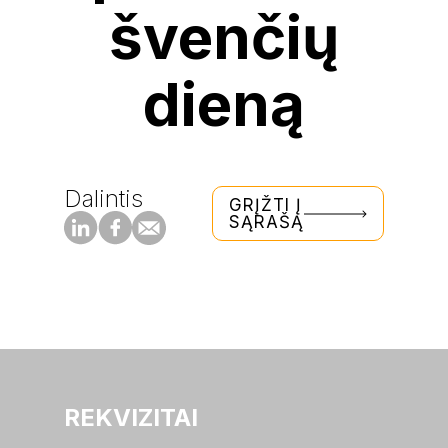
švenčių
dieną
Dalintis
GRĮŽTI Į
SĄRAŠĄ
REKVIZITAI