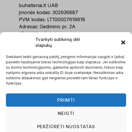
buhalteriai.lt UAB
Įmonės kodas: 302936887
PVM kodas: LT100007618618
Adresas: Gedimino pr. 2A
LT-01103, Vilnius, Lietuva
Tvarkyti sutikimą dėl
Telefonas:
+370 634 11111
slapukų
PASLAUGOS
Siekdami teikti geriausią patirtį, įrenginio informacijai saugoti ir (arba)
pasiekti naudojame tokias technologijas kaip slapukus. Jei sutiksime
Apleistos buhalterijos tvarkymas
su šiomis technologijomis, galėsime apdoroti duomenis, tokius kaip
naršymo elgsena arba unikalūs ID šioje svetainėje. Nesutikimas arba
Buhalterinė apskaita, IĮ
sutikimo atšaukimas gali neigiamai paveikti tam tikras funkcijas ir
Buhalterinė apskaita, MB
funkcijas.
Buhalterinė apskaita, UAB / VšĮ
Įmonių steigimas
PRIIMTI
Kitos paslaugos
MENIU
NEIGTI
PERŽIŪRĖTI NUOSTATAS
Apie mus