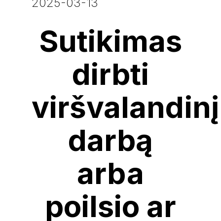
2025-03-13
Sutikimas
dirbti
viršvalandinį
darbą
arba
poilsio ar