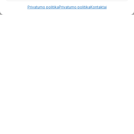
Mūsų komanda
Privatumo politika
Privatumo politika
Kontaktai
Naujienos
Skaičiuoklės
Paruoštukai
Atsiliepimai
ES projektai
Kontaktai