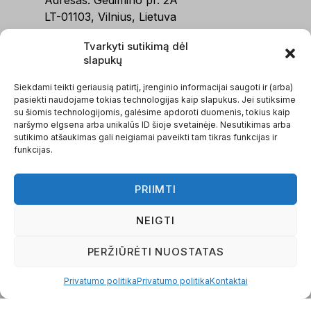
LT-01103, Vilnius, Lietuva
Telefonas:
+370 634 11111
Tvarkyti sutikimą dėl
PASLAUGOS
slapukų
Siekdami teikti geriausią patirtį, įrenginio informacijai saugoti ir (arba)
Apleistos buhalterijos tvarkymas
pasiekti naudojame tokias technologijas kaip slapukus. Jei sutiksime
Buhalterinė apskaita, IĮ
su šiomis technologijomis, galėsime apdoroti duomenis, tokius kaip
naršymo elgsena arba unikalūs ID šioje svetainėje. Nesutikimas arba
Buhalterinė apskaita, MB
sutikimo atšaukimas gali neigiamai paveikti tam tikras funkcijas ir
Buhalterinė apskaita, UAB / VšĮ
funkcijas.
Įmonių steigimas
Kitos paslaugos
PRIIMTI
MENIU
NEIGTI
Apie mus
PERŽIŪRĖTI NUOSTATAS
Mūsų komanda
Naujienos
Privatumo politika
Privatumo politika
Kontaktai
Skaičiuoklės
Paruoštukai