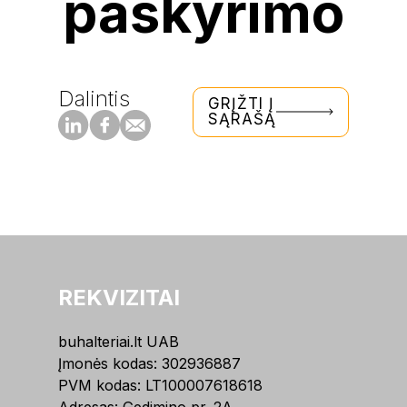
paskyrimo
Dalintis
GRĮŽTI Į
SĄRAŠĄ
REKVIZITAI
buhalteriai.lt UAB
Įmonės kodas: 302936887
PVM kodas: LT100007618618
Adresas: Gedimino pr. 2A