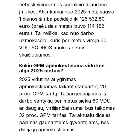
nebeskaičiuojamos socialinio draudimo
įmokos. Atitinkamai nuo 2025 metų sausio
1 dienos ši riba padidėjo iki 126 532,80
euro (praėjusiais metais buvo 114 162
eurai). Tai reiškia, kad nuo darbo
užmokesčio, kuris per metus viršija 60
VDU SODROS įmokos nebus
skaičiuojamos.
Kokiu GPM apmokestinama vidutinė
alga 2025 metais?
2025 vidutinis atlyginimas
apmokestinamas taikant standartinį 20
proc. GPM tarifą. Tačiau jei pajamos iš
darbo santykių per metus siekia 60 VDU
ar daugiau, viršijančiai sumai bus taikomas
32 proc. GPM tarifas. Tai aktualu dideles
pajamas gaunantiems gyventojams, nes
didėja jų apmokestinimas.