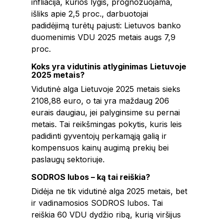
infliacija, kurios lygis, prognozuojama,
išliks apie 2,5 proc., darbuotojai
padidėjimą turėtų pajusti: Lietuvos banko
duomenimis VDU 2025 metais augs 7,9
proc.
Koks yra vidutinis atlyginimas Lietuvoje
2025 metais?
Vidutinė alga Lietuvoje 2025 metais sieks
2108,88 euro, o tai yra maždaug 206
eurais daugiau, jei palyginsime su pernai
metais. Tai reikšmingas pokytis, kuris leis
padidinti gyventojų perkamąją galią ir
kompensuos kainų augimą prekių bei
paslaugų sektoriuje.
SODROS lubos – ką tai reiškia?
Didėja ne tik vidutinė alga 2025 metais, bet
ir vadinamosios SODROS lubos. Tai
reiškia 60 VDU dydžio ribą, kurią viršijus