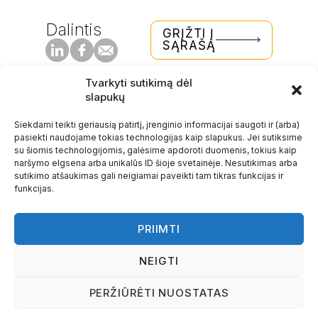
Dalintis
GRĮŽTI Į
SĄRAŠĄ
Tvarkyti sutikimą dėl
slapukų
Siekdami teikti geriausią patirtį, įrenginio informacijai saugoti ir (arba)
pasiekti naudojame tokias technologijas kaip slapukus. Jei sutiksime
su šiomis technologijomis, galėsime apdoroti duomenis, tokius kaip
naršymo elgsena arba unikalūs ID šioje svetainėje. Nesutikimas arba
sutikimo atšaukimas gali neigiamai paveikti tam tikras funkcijas ir
REKVIZITAI
funkcijas.
buhalteriai.lt UAB
PRIIMTI
Įmonės kodas: 302936887
PVM kodas: LT100007618618
NEIGTI
Adresas: Gedimino pr. 2A
LT-01103, Vilnius, Lietuva
PERŽIŪRĖTI NUOSTATAS
Telefonas:
+370 634 11111