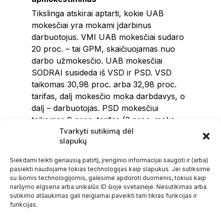
Tikslinga atskirai aptarti, kokie UAB
mokesčiai yra mokami įdarbinus
darbuotojus. VMI UAB mokesčiai sudaro
20 proc. – tai GPM, skaičiuojamas nuo
darbo užmokesčio. UAB mokesčiai
SODRAI susideda iš VSD ir PSD. VSD
taikomas 30,98 proc. arba 32,98 proc.
tarifas, dalį mokesčio moka darbdavys, o
dalį – darbuotojas. PSD mokesčiui
taikomas 9 proc. tarifas (3 proc. moka
Tvarkyti sutikimą dėl
darbdavys, o 6 proc. – darbuotojas).
slapukų
UAB mokesčiai nevykdant veiklos
Siekdami teikti geriausią patirtį, įrenginio informacijai saugoti ir (arba)
Mokesčiai turint UAB, tačiau nevykdant
pasiekti naudojame tokias technologijas kaip slapukus. Jei sutiksime
veiklos yra mažesni. Tokiu atveju nereikia
su šiomis technologijomis, galėsime apdoroti duomenis, tokius kaip
mokėti pelno mokesčio ir PVM, tačiau jei
naršymo elgsena arba unikalūs ID šioje svetainėje. Nesutikimas arba
sutikimo atšaukimas gali neigiamai paveikti tam tikras funkcijas ir
įmonėje yra darbuotojų, privalu mokėti
funkcijas.
GPM ir VSD. Dažniausiai susiklosčius