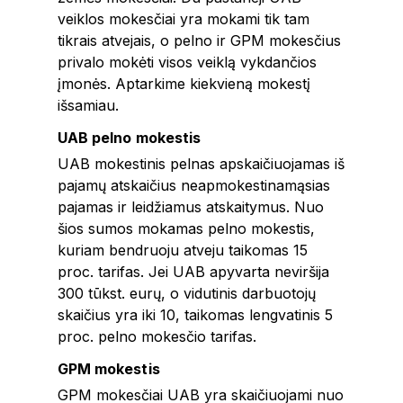
veiklos mokesčiai yra mokami tik tam
tikrais atvejais, o pelno ir GPM mokesčius
privalo mokėti visos veiklą vykdančios
įmonės. Aptarkime kiekvieną mokestį
išsamiau.
UAB pelno mokestis
UAB mokestinis pelnas apskaičiuojamas iš
pajamų atskaičius neapmokestinamąsias
pajamas ir leidžiamus atskaitymus. Nuo
šios sumos mokamas pelno mokestis,
kuriam bendruoju atveju taikomas 15
proc. tarifas. Jei UAB apyvarta neviršija
300 tūkst. eurų, o vidutinis darbuotojų
skaičius yra iki 10, taikomas lengvatinis 5
proc. pelno mokesčio tarifas.
GPM mokestis
GPM mokesčiai UAB yra skaičiuojami nuo