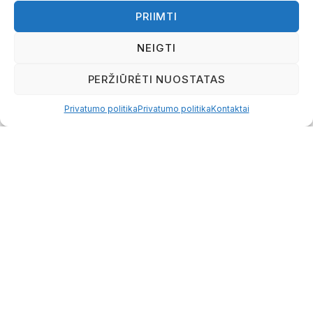
tokiai situacijai mokami minimalūs UAB
PRIIMTI
mokesčiai už vadovo darbą (UAB
vadovas yra privalomas).
NEIGTI
Dalintis
PERŽIŪRĖTI NUOSTATAS
GRĮŽTI Į
SĄRAŠĄ
Privatumo politika
Privatumo politika
Kontaktai
REKVIZITAI
buhalteriai.lt UAB
Įmonės kodas: 302936887
PVM kodas: LT100007618618
Adresas: Gedimino pr. 2A