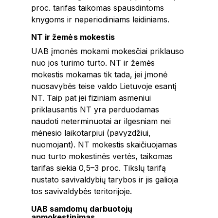
proc. tarifas taikomas spausdintoms
knygoms ir neperiodiniams leidiniams.
NT ir žemės mokestis
UAB įmonės mokami mokesčiai priklauso
nuo jos turimo turto. NT ir žemės
mokestis mokamas tik tada, jei įmonė
nuosavybės teise valdo Lietuvoje esantį
NT. Taip pat jei fiziniam asmeniui
priklausantis NT yra perduodamas
naudoti neterminuotai ar ilgesniam nei
mėnesio laikotarpiui (pavyzdžiui,
nuomojant). NT mokestis skaičiuojamas
nuo turto mokestinės vertės, taikomas
tarifas siekia 0,5–3 proc. Tikslų tarifą
nustato savivaldybių tarybos ir jis galioja
tos savivaldybės teritorijoje.
UAB samdomų darbuotojų
apmokestinimas