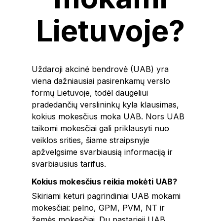
Lietuvoje?
Uždaroji akcinė bendrovė (UAB) yra
viena dažniausiai pasirenkamų verslo
formų Lietuvoje, todėl daugeliui
pradedančių verslininkų kyla klausimas,
kokius mokesčius moka UAB. Nors UAB
taikomi mokesčiai gali priklausyti nuo
veiklos srities, šiame straipsnyje
apžvelgsime svarbiausią informaciją ir
svarbiausius tarifus.
Kokius mokesčius reikia mokėti UAB?
Skiriami keturi pagrindiniai UAB mokami
mokesčiai: pelno, GPM, PVM, NT ir
žemės mokesčiai. Du pastarieji UAB