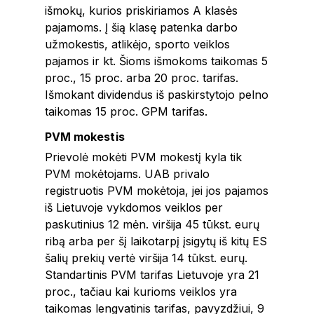
išmokų, kurios priskiriamos A klasės
pajamoms. Į šią klasę patenka darbo
užmokestis, atlikėjo, sporto veiklos
pajamos ir kt. Šioms išmokoms taikomas 5
proc., 15 proc. arba 20 proc. tarifas.
Išmokant dividendus iš paskirstytojo pelno
taikomas 15 proc. GPM tarifas.
PVM mokestis
Prievolė mokėti PVM mokestį kyla tik
PVM mokėtojams. UAB privalo
registruotis PVM mokėtoja, jei jos pajamos
iš Lietuvoje vykdomos veiklos per
paskutinius 12 mėn. viršija 45 tūkst. eurų
ribą arba per šį laikotarpį įsigytų iš kitų ES
šalių prekių vertė viršija 14 tūkst. eurų.
Standartinis PVM tarifas Lietuvoje yra 21
proc., tačiau kai kurioms veiklos yra
taikomas lengvatinis tarifas, pavyzdžiui, 9