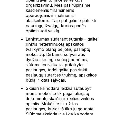
optimizavimu, įmonės veiklos
organizavimu. Mes pasirūpinsime
kasdienėmis finansinėmis
operacijomis ir metinėmis
ataskaitomis. Taip pat galime pateikti
naudingų įžvalgų, kurios padės
optimizuoti veiklą
Lankstumas sudarant sutartis – galite
rinktis neterminuotą apskaitos
tvarkymo planą be jokių paslėptų
mokesčių. Dirbame su įvairaus
dydžio skirtingų sričių įmonėmis,
siūlome individualiai pritaikytas
paslaugas, todėl galite pasirinkti
paslaugų sutarties trukmę, apskaitos
būdą ir kitas sąlygas.
Skaidri kainodara leidžia sutaupyti:
mums mokėsite tik pagal atsiųstų
dokumentų skaičių ir realias veiklos
apimtis. Mokėkite tik už tas
paslaugas, kurias iš tikrųjų gaunate.
Siūlome skaidrią ir aiškią kainodarą,