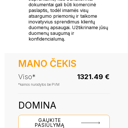
dokumentai gali būti komercinė
paslaptis, todėl imamės visų
atsargumo priemonių ir taikome
inovatyvius sprendimus klientų
duomenų apsaugai. Užtikriname jūsų
duomenų saugumą ir
konfidencialumą.
MANO ČEKIS
Viso*
1321.49 €
*kainos nurodytos be PVM
DOMINA
GAUKITE
PASIŪLYMĄ