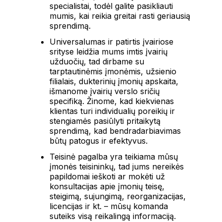
specialistai, todėl galite pasikliauti
mumis, kai reikia greitai rasti geriausią
sprendimą.
Universalumas ir patirtis įvairiose
srityse leidžia mums imtis įvairių
užduočių, tad dirbame su
tarptautinėmis įmonėmis, užsienio
filialais, dukterinių įmonių apskaita,
išmanome įvairių verslo sričių
specifiką. Žinome, kad kiekvienas
klientas turi individualių poreikių ir
stengiamės pasiūlyti pritaikytą
sprendimą, kad bendradarbiavimas
būtų patogus ir efektyvus.
Teisinė pagalba yra teikiama mūsų
įmonės teisininkų, tad jums nereikės
papildomai ieškoti ar mokėti už
konsultacijas apie įmonių teisę,
steigimą, sujungimą, reorganizacijas,
licencijas ir kt. – mūsų komanda
suteiks visą reikalingą informaciją.