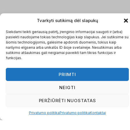
Tvarkyti sutikimą dėl slapukų
Siekdami teikti geriausią patirtį, įrenginio informacijai saugoti ir (arba)
pasiekti naudojame tokias technologijas kaip slapukus. Jei sutiksime su
šiomis technologijomis, galėsime apdoroti duomenis, tokius kaip
naršymo elgsena arba unikalūs ID šioje svetainėje. Nesutikimas arba
sutikimo atšaukimas gali neigiamai paveikti tam tikras funkcijas ir
funkcijas.
PRIIMTI
NEIGTI
PERŽIŪRĖTI NUOSTATAS
Privatumo politika
Privatumo politika
Kontaktai