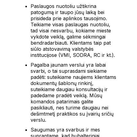
Paslaugos nuotoliu užtikrina
patogumą ir taupo jūsų laiką bei
prisideda prie aplinkos tausojimo.
Teikiame visas paslaugas nuotoliu,
tad visai nesvarbu, kokiame mieste
vykdote veiklą, galime sėkmingai
bendradarbiauti. Klientams taip pat
siūlo atstovavimą valstybės
institucijose (VMI, SODRA, RC ir kt.).
Pagalba jaunam verslui yra labai
svarbi, o tai suprasdami siekiame
padėti: suteikiame naujiems klientams
dokumentų šablonų rinkinį,
suteikiame daugiau konsultacijų ir
padedame pradėti veiklą. Mūsų
komandos patarimais galite
pasikliauti, nes turime daugiau nei
dešimtmetį praktikos su įvairių sričių
verslu.
Saugumas yra svarbus ir mes
suprantame, kad buhalteriniai