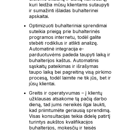
kuri leidžia mūsų klientams sutaupyti
ir sumažinti išlaidas buhalterinei
apskaitai.
Optimizuoti buhalteriniai sprendimai
suteikia prieigą prie buhalterinės
programos internetu, todėl galite
stebėti rodiklius ir atlikti analizę.
Automatinė integracija e-
parduotuvėms padeda taupyti laiką ir
buhalterijos kaštus. Automatinis
sąskaitų pateikimas ir išrašymas
taupo laiką bei pagreitiną visą pirkimo
procesą, todėl laimite ne tik jūs, bet ir
jūsų klientai.
Greitis ir operatyvumas – į klientų
užklausas atsakome tą pačią darbo
dieną, tad jums nereikės ilgai laukti,
kad priimtumėte geriausią sprendimą.
Visas konsultacijas teikia didelę patirtį
turintys aukštos kvalifikacijos
buhalterijos, mokesčių ir teisės